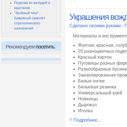
Поделки из желудей и
каштанов
"Зелёный тигр" -
Украшения вож
бумажный самолёт
стратегического
Сделано своими руками
-
П
назначения
Материалы и инструмен
Желтая, красная, голу
Рекомендуем
посетить:
20 разноцветных поде
Красный картон
Пуговицы разных форм
Разнообразные бусинк
Заизолированная пров
Белые нитки
Бельевая резинка
Универсальный клей
Ножницы
Дырокол
Иголка
Подробнее...