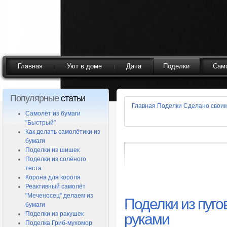
Главная
Уют в доме
Дача
Поделки
Сам
Популярные
статьи
Главная
Поделки
Сделано своим
Самолёт из бумаги
"Быстрый"
Как делать самолётики из
бумаги
Поделки из шишек
Поделки из солёного
теста
Корона для короля
Реактивный самолёт
"Меченосец" делаем из
Поделки из пуг
бумаги
Поделки из ракушек
руками
Поделка Гриб-мухомор