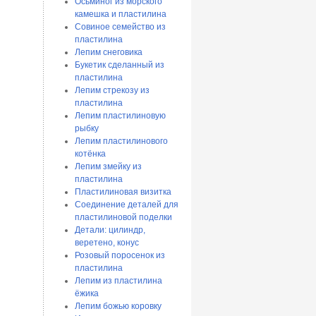
Осьминог из морского
камешка и пластилина
Совиное семейство из
пластилина
Лепим снеговика
Букетик сделанный из
пластилина
Лепим стрекозу из
пластилина
Лепим пластилиновую
рыбку
Лепим пластилинового
котёнка
Лепим змейку из
пластилина
Пластилиновая визитка
Соединение деталей для
пластилиновой поделки
Детали: цилиндр,
веретено, конус
Розовый поросенок из
пластилина
Лепим из пластилина
ёжика
Лепим божью коровку