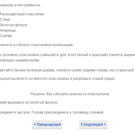
риалы и инструменты
Разноцветный пластилин
Стека
Золотая фольга
Ножницы
Спичка
лепите из белого пластилина колокольчик.
з розового пластилина (смешайте для этого белый и красный) слепите шарик
аленьких шарика-ручки.
атайте белые колбаски-рукава, слепите синие шарики-глазки, нос и красный 
рылья вылепите из жёлтого пластилина и разрежьте стекой перья.
Рисунок. Как сделать ангела из пластилина
имб вырежьте из золотой фольги.
оедините детали. Голову присоедините к туловищу спичкой.
< Предыдущая
Следующая >