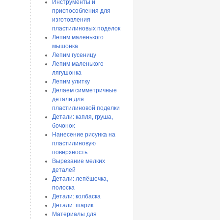
Инструменты и
приспособления для
изготовления
пластилиновых поделок
Лепим маленького
мышонка
Лепим гусеницу
Лепим маленького
лягушонка
Лепим улитку
Делаем симметричные
детали для
пластилиновой поделки
Детали: капля, груша,
бочонок
Нанесение рисунка на
пластилиновую
поверхность
Вырезание мелких
деталей
Детали: лепёшечка,
полоска
Детали: колбаска
Детали: шарик
Материалы для