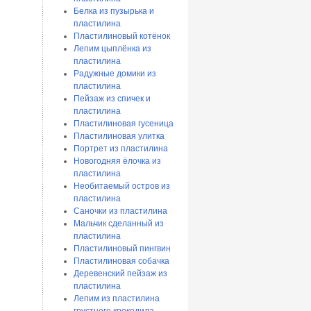
Белка из пузырька и
пластилина
Пластилиновый котёнок
Лепим цыплёнка из
пластилина
Радужные домики из
пластилина
Пейзаж из спичек и
пластилина
Пластилиновая гусеница
Пластилиновая улитка
Портрет из пластилина
Новогодняя ёлочка из
пластилина
Необитаемый остров из
пластилина
Саночки из пластилина
Мальчик сделанный из
пластилина
Пластилиновый пингвин
Пластилиновая собачка
Деревенский пейзаж из
пластилина
Лепим из пластилина