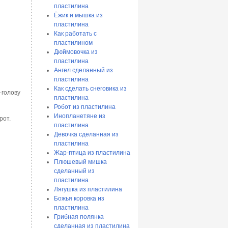
пластилина
Ёжик и мышка из
пластилина
Как работать с
пластилином
Дюймовочка из
пластилина
Ангел сделанный из
пластилина
Как сделать снеговика из
-голову
пластилина
Робот из пластилина
Инопланетяне из
рот.
пластилина
Девочка сделанная из
пластилина
Жар-птица из пластилина
Плюшевый мишка
сделанный из
пластилина
Лягушка из пластилина
Божья коровка из
пластилина
Грибная полянка
сделанная из пластилина