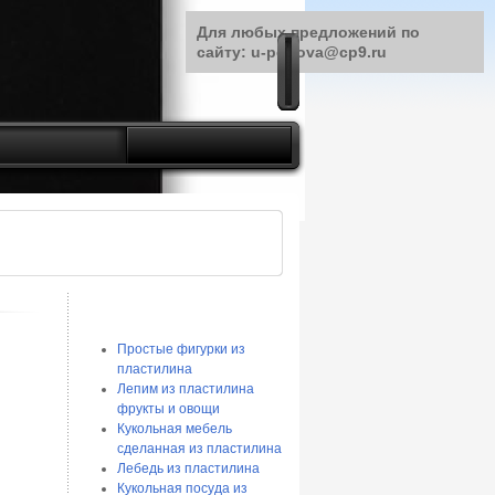
Для любых предложений по
сайту: u-petrova@cp9.ru
Простые фигурки из
пластилина
Лепим из пластилина
фрукты и овощи
Кукольная мебель
сделанная из пластилина
Лебедь из пластилина
Кукольная посуда из