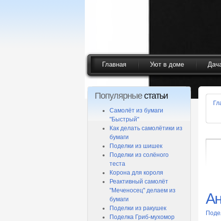
Главная
Уют в доме
Дач
Популярные
статьи
Гл
Самолёт из бумаги
"Быстрый"
Как делать самолётики из
бумаги
Поделки из шишек
Поделки из солёного
теста
Корона для короля
Реактивный самолёт
"Меченосец" делаем из
Ан
бумаги
Поделки из ракушек
Поде
Поделка Гриб-мухомор