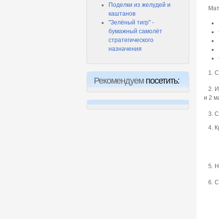
Поделки из желудей и
Мате
каштанов
"Зелёный тигр" -
бумажный самолёт
стратегического
назначения
1. С
Рекомендуем
посетить:
2. И
и 2 м
3. Ск
4. К
5. Н
6. С