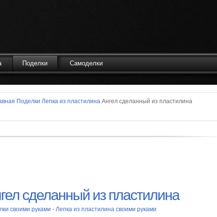
а
Поделки
Самоделки
авная
Поделки
Лепка из пластилина
Ангел сделанный из пластилина
гел сделанный из пластилина
лки своими руками
-
Лепка из пластилина своими руками