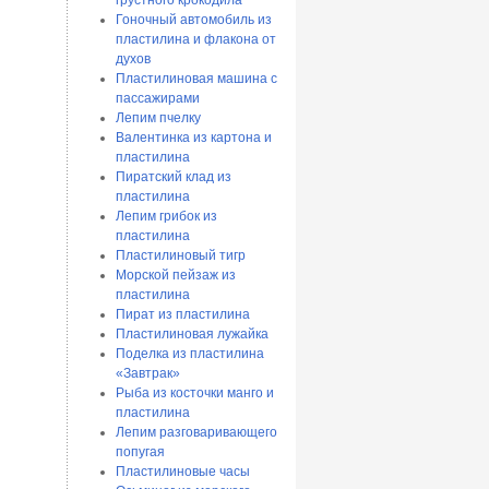
грустного крокодила
Гоночный автомобиль из
пластилина и флакона от
духов
Пластилиновая машина с
пассажирами
Лепим пчелку
Валентинка из картона и
пластилина
Пиратский клад из
пластилина
Лепим грибок из
пластилина
Пластилиновый тигр
Морской пейзаж из
пластилина
Пират из пластилина
Пластилиновая лужайка
Поделка из пластилина
«Завтрак»
Рыба из косточки манго и
пластилина
Лепим разговаривающего
попугая
Пластилиновые часы