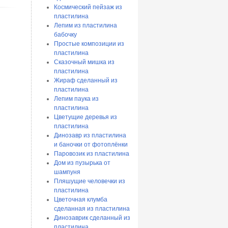
Космический пейзаж из
пластилина
Лепим из пластилина
бабочку
Простые композиции из
пластилина
Сказочный мишка из
пластилина
Жираф сделанный из
пластилина
Лепим паука из
пластилина
Цветущие деревья из
пластилина
Динозавр из пластилина
и баночки от фотоплёнки
Паровозик из пластилина
Дом из пузырька от
шампуня
Пляшущие человечки из
пластилина
Цветочная клумба
сделанная из пластилина
Динозаврик сделанный из
пластилина