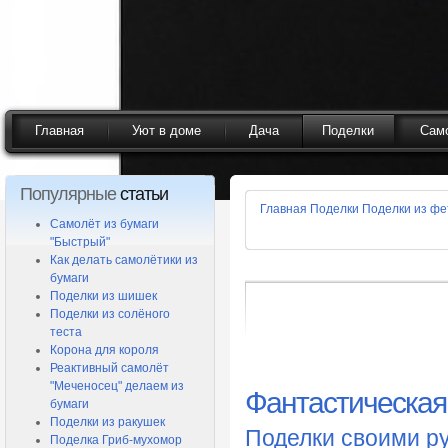
Главная
Уют в доме
Дача
Поделки
Сам
Популярные
статьи
Главная
Поделки
Поделки из фе
Самолёт из бумаги
"Быстрый"
Как делать самолётики из
бумаги
Поделки из шишек
Поделки из солёного
теста
Корона для короля
Реактивный самолёт
"Меченосец" делаем из
Фантастическая
бумаги
Поделки из ракушек
Поделки своими р
Поделка Гриб-мухомор