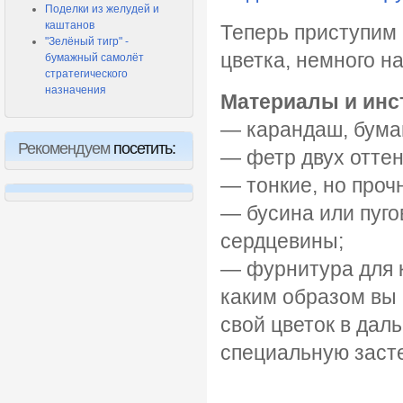
Поделки из желудей и
каштанов
Теперь приступим 
"Зелёный тигр" -
цветка, немного н
бумажный самолёт
стратегического
назначения
Материалы и инс
— карандаш, бумаг
Рекомендуем
посетить:
— фетр двух оттен
— тонкие, но проч
— бусина или пуг
сердцевины;
— фурнитура для к
каким образом вы
свой цветок в да
специальную засте