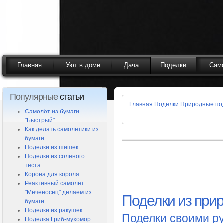
Главная
Уют в доме
Дача
Поделки
Сам
Популярные
статьи
Главная
Поделки
Природные по
Самолёт из бумаги
"Быстрый"
Как делать самолётики из
бумаги
Поделки из шишек
Поделки из солёного
теста
Корона для короля
Реактивный самолёт
"Меченосец" делаем из
Поделки из при
бумаги
Поделки из ракушек
Поделки своими р
Поделка Гриб-мухомор