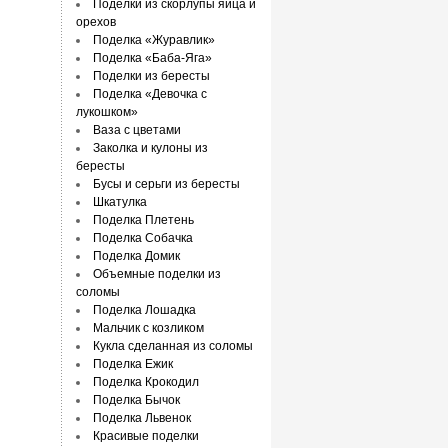
Поделки из скорлупы яйца и
орехов
Поделка «Журавлик»
Поделка «Баба-Яга»
Поделки из бересты
Поделка «Девочка с
лукошком»
Ваза с цветами
Заколка и кулоны из
бересты
Бусы и серьги из бересты
Шкатулка
Поделка Плетень
Поделка Собачка
Поделка Домик
Объемные поделки из
соломы
Поделка Лошадка
Мальчик с козликом
Кукла сделанная из соломы
Поделка Ежик
Поделка Крокодил
Поделка Бычок
Поделка Львенок
Красивые поделки