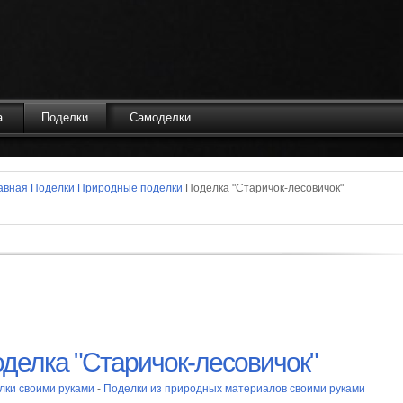
а
Поделки
Самоделки
авная
Поделки
Природные поделки
Поделка "Старичок-лесовичок"
делка "Старичок-лесовичок"
лки своими руками
-
Поделки из природных материалов своими руками