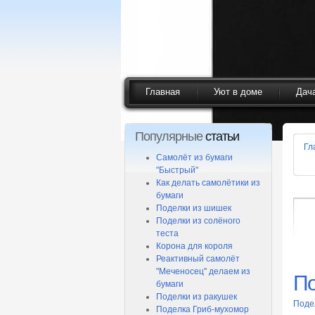
Главная
Уют в доме
Дач
Популярные
статьи
Гл
Самолёт из бумаги
"Быстрый"
Как делать самолётики из
бумаги
Поделки из шишек
Поделки из солёного
теста
Корона для короля
Реактивный самолёт
"Меченосец" делаем из
По
бумаги
Поделки из ракушек
Поде
Поделка Гриб-мухомор