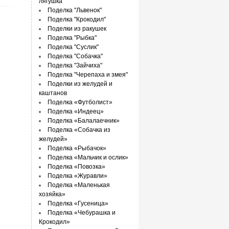
лягушка"
Поделка "Львенок"
Поделка "Крокодил"
Поделки из ракушек
Поделка "Рыбка"
Поделка "Суслик"
Поделка "Собачка"
Поделка "Зайчиха"
Поделка "Черепаха и змея"
Поделки из желудей и
каштанов
Поделка «Футболист»
Поделка «Индеец»
Поделка «Балалаечник»
Поделка «Собачка из
желудей»
Поделка «Рыбачок»
Поделка «Мальчик и ослик»
Поделка «Повозка»
Поделка «Журавли»
Поделка «Маленькая
хозяйка»
Поделка «Гусеница»
Поделка «Чебурашка и
Крокодил»