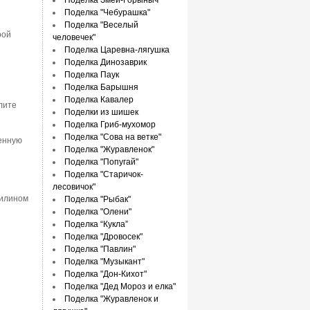
Поделка Змей-Горыныч
Поделка "Чебурашка"
Поделка "Веселый
рой
человечек"
Поделка Царевна-лягушка
Поделка Динозаврик
Поделка Паук
Поделка Барышня
Поделка Кавалер
лите
Поделки из шишек
Поделка Гриб-мухомор
Поделка "Сова на ветке"
ренную
Поделка "Журавленок"
Поделка "Попугай"
Поделка "Старичок-
лесовичок"
тилином
Поделка "Рыбак"
Поделка "Олени"
Поделка “Кукла”
Поделка "Дровосек"
Поделка "Павлин"
Поделка "Музыкант"
Поделка "Дон-Кихот"
Поделка "Дед Мороз и елка"
Поделка "Журавленок и