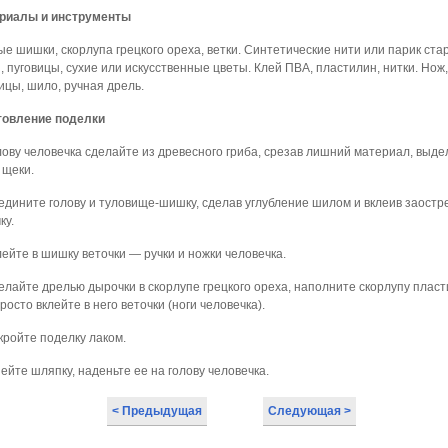
риалы и инструменты
е шишки, скорлупа грецкого ореха, ветки. Синтетические нити или парик ста
, пуговицы, сухие или искусственные цветы. Клей ПВА, пластилин, нитки. Нож,
ицы, шило, ручная дрель.
товление поделки
лову человечка сделайте из древесного гриба, срезав лишний материал, выде
 щеки.
оедините голову и туловище-шишку, сделав углубление шилом и вклеив заост
ку.
лейте в шишку веточки — ручки и ножки человечка.
елайте дрелью дырочки в скорлупе грецкого ореха, наполните скорлупу плас
росто вклейте в него веточки (ноги человечка).
кройте поделку лаком.
ейте шляпку, наденьте ее на голову человечка.
< Предыдущая
Следующая >