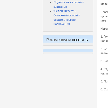
Поделки из желудей и
Мате
каштанов
"Зелёный тигр" -
Еловы
бумажный самолёт
куклы
стратегического
ножн
назначения
Изго
1. Го
Рекомендуем
посетить:
нос и
2. С
веточ
3. Вк
4. Сд
или п
5. По
6. Сш