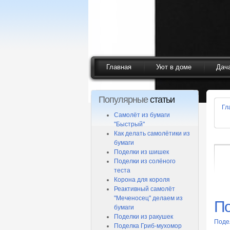
Главная
Уют в доме
Дач
Популярные
статьи
Гл
Самолёт из бумаги
"Быстрый"
Как делать самолётики из
бумаги
Поделки из шишек
Поделки из солёного
теста
Корона для короля
Реактивный самолёт
"Меченосец" делаем из
По
бумаги
Поделки из ракушек
Поде
Поделка Гриб-мухомор