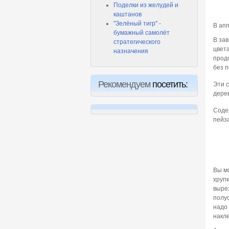
Поделки из желудей и
каштанов
"Зелёный тигр" -
В ап
бумажный самолёт
В зав
стратегического
цвета
назначения
прод
без п
Рекомендуем
посетить:
Эти с
дере
Соде
пейз
Вы м
хрупк
выре
полуо
надо 
накл