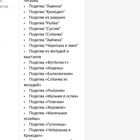
лягушка"
их
Поделка "Львенок"
еток,
Поделка "Крокодил"
Поделки из ракушек
Поделка "Рыбка"
Поделка "Суслик"
Поделка "Собачка"
Поделка "Зайчиха"
Поделка "Черепаха и змея"
Поделки из желудей и
каштанов
Поделка «Футболист»
Поделка «Индеец»
Поделка «Балалаечник»
Поделка «Собачка из
желудей»
Поделка «Рыбачок»
Поделка «Мальчик и ослик»
Поделка «Повозка»
Поделка «Журавли»
Поделка «Маленькая
хозяйка»
Поделка «Гусеница»
Поделка «Чебурашка и
Крокодил»