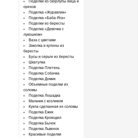
Поделки из скорлупы яйца и
орехов
Поделка «Журавлик»
Поделка «Баба-Яга»
Поделки из бересты
Поделка «Девочка с
лукошком»
Ваза с цветами
Заколка и кулоны из
бересты
Бусы и серьги из бересты
Шкатулка
Поделка Плетень
Поделка Собачка
Поделка Домик
Объемные поделки из
соломы
Поделка Лошадка
Мальчик с козликом
Кукла сделанная из соломы
Поделка Ежик
Поделка Крокодил
Поделка Бычок
Поделка Львенок
Красивые поделки