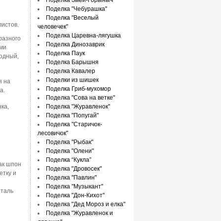
Поделка Змей-Горыныч
Поделка "Чебурашка"
Поделка "Веселый
листов.
человечек"
Поделка Царевна-лягушка
разного
Поделка Динозаврик
ими
Поделка Паук
одный,
Поделка Барышня
Поделка Кавалер
Поделки из шишек
я на
Поделка Гриб-мухомор
а.
Поделка "Сова на ветке"
ка,
Поделка "Журавленок"
Поделка "Попугай"
Поделка "Старичок-
лесовичок"
Поделка "Рыбак"
Поделка "Олени"
Поделка “Кукла”
ак шпон
Поделка "Дровосек"
етку и
Поделка "Павлин"
Поделка "Музыкант"
еталь
Поделка "Дон-Кихот"
Поделка "Дед Мороз и елка"
Поделка "Журавленок и