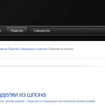
а
Поделки
Самоделки
авная
Поделки
Природные поделки
Поделки из шпона
делки из шпона
лки своими руками
-
Поделки из природных материалов своими руками