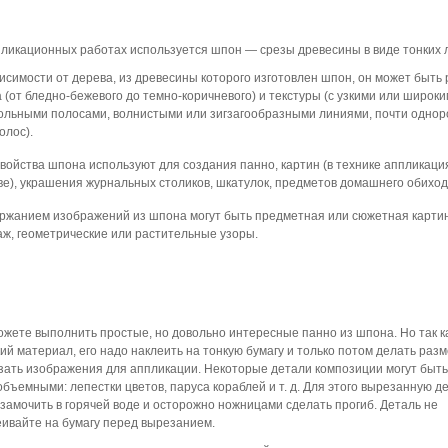
пликационных работах используется шпон — срезы древесины в виде тонких 
исимости от дерева, из древесины которого изготовлен шпон, он может быть 
 (от бледно-бежевого до темно-коричневого) и текстуры (с узкими или широк
ольными полосами, волнистыми или зигзагообразными линиями, почти однор
олос).
войства шпона используют для создания панно, картин (в технике аппликаци
ве), украшения журнальных столиков, шкатулок, предметов домашнего обиход
ржанием изображений из шпона могут быть предметная или сюжетная картин
аж, геометрические или растительные узоры.
ожете выполнить простые, но довольно интересные панно из шпона. Но так к
ий материал, его надо наклеить на тонкую бумагу и только потом делать разм
зать изображения для аппликации. Некоторые детали композиции могут быть
бъемными: лепестки цветов, паруса кораблей и т. д. Для этого вырезанную д
замочить в горячей воде и осторожно ножницами сделать прогиб. Деталь не
еивайте на бумагу перед вырезанием.