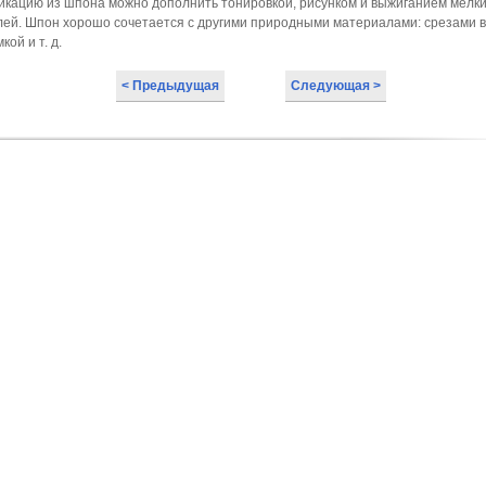
икацию из шпона можно дополнить тонировкой, рисунком и выжиганием мелк
лей. Шпон хорошо сочетается с другими природными материалами: срезами в
кой и т. д.
< Предыдущая
Следующая >