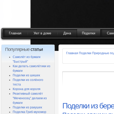
Главная
Уют в доме
Дача
Поделки
Сам
Популярные
статьи
Главная
Поделки
Природные по
Самолёт из бумаги
"Быстрый"
Как делать самолётики из
бумаги
Поделки из шишек
Поделки из солёного
теста
Корона для короля
Реактивный самолёт
"Меченосец" делаем из
бумаги
Поделки из бер
Поделки из ракушек
Поделка Гриб-мухомор