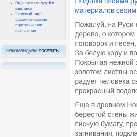
Поделки своими р
Поделки из желудей и
каштанов
материалов своим
"Зелёный тигр" -
бумажный самолёт
Пожалуй, на Руси 
стратегического
назначения
дерево, о котором
поговорок и песен,
Рекомендуем
посетить:
За белую кору и п
Покрытая нежной 
золотом листвы ос
радует человека с
прекрасный подел
Еще в древнем Но
берестой стены ж
писчую бумагу, пр
загнивания, подкл