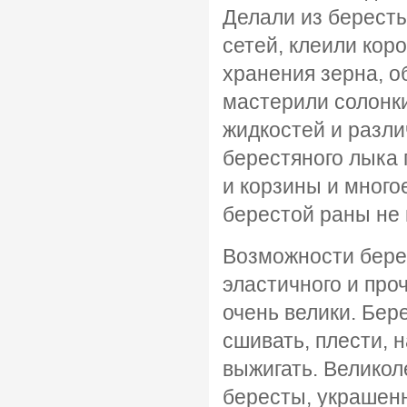
Делали из бересты
сетей, клеили кор
хранения зерна, о
мастерили солонки
жидкостей и разли
берестяного лыка 
и корзины и много
берестой раны не 
Возможности берес
эластичного и про
очень велики. Бер
сшивать, плести, 
выжигать. Великол
бересты, украшенн