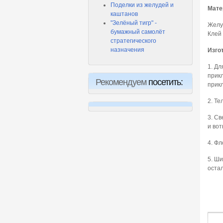
Поделки из желудей и
Мате
каштанов
"Зелёный тигр" -
Желуд
бумажный самолёт
Клей
стратегического
назначения
Изго
1. Дл
прикл
Рекомендуем
посетить:
прик
2. Те
3. Св
и вот
4. Фл
5. Ши
оста