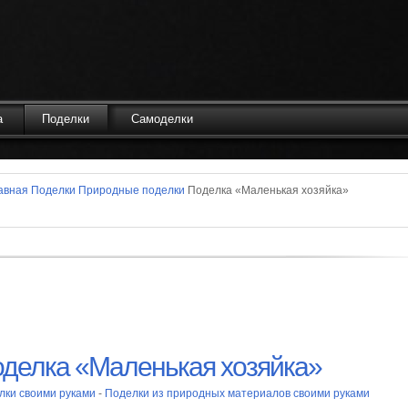
а
Поделки
Самоделки
авная
Поделки
Природные поделки
Поделка «Маленькая хозяйка»
делка «Маленькая хозяйка»
лки своими руками
-
Поделки из природных материалов своими руками