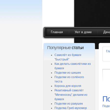
Главная
Уют в доме
Дач
Популярные
статьи
Гл
Самолёт из бумаги
"Быстрый"
Как делать самолётики из
бумаги
Поделки из шишек
Поделки из солёного
теста
Корона для короля
Реактивный самолёт
"Меченосец" делаем из
По
бумаги
Поделки из ракушек
Поде
Поделка Гриб-мухомор