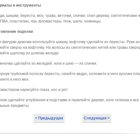
риалы и инструменты
и, шишки, береста, мох, трава, веточки, спички, спил дерева, синтетические н
 ПВА, пластилин, лак, фломастеры. Нож, шило, ножницы.
товление поделки
я фигурки девочки используйте шишку, кофточку сделайте из бересты. Руки из
ейте сверху на кофточку. На волосы из синтетических нитей или травы сверх
лейте шапочку из шляпки желудя.
леночка сделайте из желудей, ноги и шею — из спичек.
ернув трубочкой полоску бересты, склейте ведро, положите в него кусочек пл
кните в него мох.
омастером нарисуйте глаза, нос и рот.
лом сделайте углубления в подставке и приклейте дерево, ноги теленка и все
льные предметы.
< Предыдущая
Следующая >