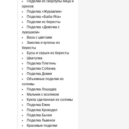
Поделки из скорлупы яйца и
орехов
Поделка «Журавлик»
Поделка «Баба-Яга»
Поделки из бересты
Поделка «Девочка с
лукошком»
Ваза с цветами
Заколка и кулоны из
бересты
Бусы и серьги из бересты
Шкатулка
Поделка Плетень
Поделка Собачка
Поделка Домик
Объемные поделки из
соломы
Поделка Лошадка
Мальчик с козликом
Кукла сделанная из соломы
Поделка Ежик
Поделка Крокодил
Поделка Бычок
Поделка Львенок
Красивые поделки