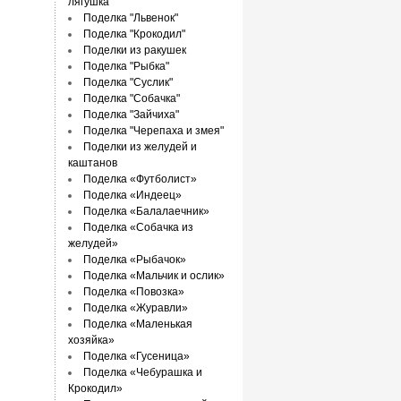
лягушка"
Поделка "Львенок"
Поделка "Крокодил"
Поделки из ракушек
Поделка "Рыбка"
Поделка "Суслик"
Поделка "Собачка"
Поделка "Зайчиха"
Поделка "Черепаха и змея"
Поделки из желудей и
каштанов
Поделка «Футболист»
Поделка «Индеец»
Поделка «Балалаечник»
Поделка «Собачка из
желудей»
Поделка «Рыбачок»
Поделка «Мальчик и ослик»
Поделка «Повозка»
Поделка «Журавли»
Поделка «Маленькая
хозяйка»
Поделка «Гусеница»
Поделка «Чебурашка и
Крокодил»