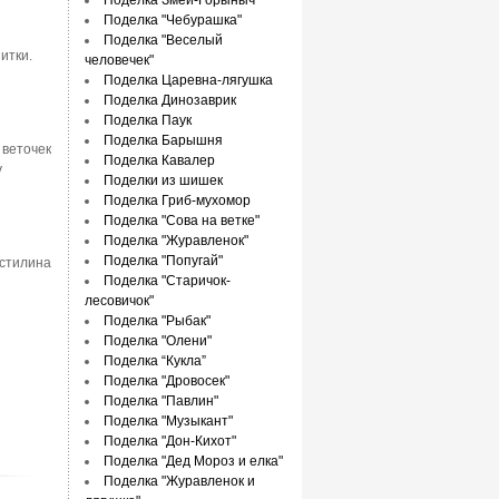
Поделка Змей-Горыныч
Поделка "Чебурашка"
Поделка "Веселый
итки.
человечек"
Поделка Царевна-лягушка
Поделка Динозаврик
Поделка Паук
Поделка Барышня
 веточек
Поделка Кавалер
у
Поделки из шишек
Поделка Гриб-мухомор
Поделка "Сова на ветке"
Поделка "Журавленок"
Поделка "Попугай"
астилина
Поделка "Старичок-
лесовичок"
Поделка "Рыбак"
Поделка "Олени"
Поделка “Кукла”
Поделка "Дровосек"
Поделка "Павлин"
Поделка "Музыкант"
Поделка "Дон-Кихот"
Поделка "Дед Мороз и елка"
Поделка "Журавленок и