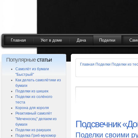
Главная
Уют в доме
Дача
Поделки
Сам
Популярные
статьи
Главная
Поделки
Поделки из те
Самолёт из бумаги
"Быстрый"
Как делать самолётики из
бумаги
Поделки из шишек
Поделки из солёного
теста
Корона для короля
Реактивный самолёт
"Меченосец" делаем из
Подсвечник «До
бумаги
Поделки из ракушек
Поделки своими р
Поделка Гриб-мухомор