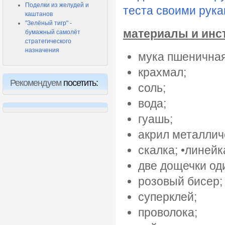
Поделки из желудей и
теста своими рук
каштанов
"Зелёный тигр" -
материалы и инс
бумажный самолёт
стратегического
назначения
мука пшеничная
крахмал;
Рекомендуем
посетить:
соль;
вода;
гуашь;
акрил металлич
скалка; •линейк
две дощечки од
розовый бисер;
суперклей;
проволока;